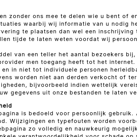
n zonder ons mee te delen wie u bent of eni
situaties waarbij wij informatie van u nodig
vering te plaatsen dan wel een inschrijving 
llen tijde te laten weten voordat wij persoonl
el van een teller het aantal bezoekers bij,
provider men toegang heeft tot het internet
 en in niet tot individuele personen herleidb
ns worden niet aan derden verkocht of ter 
gheden, bijvoorbeeld indien wettelijk verei
w gegevens uit onze bestanden te laten ve
heid
pagina is bedoeld voor persoonlijk gebruik.
nd. Wijzigingen en typefouten worden voorb
bpagina zo volledig en nauwkeurig mogelijk 
nkele verantwoordelijkheid voor schade op